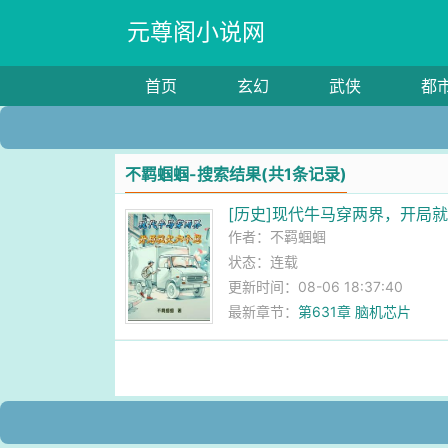
元尊阁小说网
首页
玄幻
武侠
都
不羁蝈蝈-搜索结果(共1条记录)
[历史]现代牛马穿两界，开局
作者：
不羁蝈蝈
状态：连载
更新时间：08-06 18:37:40
最新章节：
第631章 脑机芯片