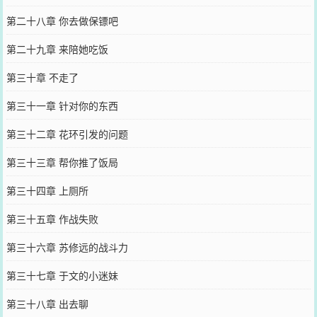
第二十八章 你去做保镖吧
第二十九章 来陪她吃饭
第三十章 不走了
第三十一章 针对你的东西
第三十二章 花环引发的问题
第三十三章 帮你推了饭局
第三十四章 上厕所
第三十五章 作战失败
第三十六章 苏修远的战斗力
第三十七章 于文的小迷妹
第三十八章 出去聊