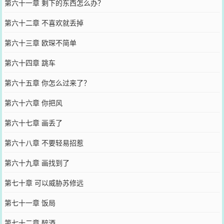
第六十一章 剩下的东西怎么办？
第六十二章 不喜欢就丢掉
第六十三章 欧琛不简单
第六十四章 跳车
第六十五章 你怎么过来了？
第六十六章 你把风
第六十七章 画丢了
第六十八章 不要轻易招惹
第六十九章 画找到了
第七十章 可以威胁苏修远
第七十一章 饭局
第七十二章 醉酒