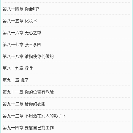
第八十四章 你会吗？
第八十五章 化妆术
第八十六章 无心之举
第八十七章 张三李四
第八十八章 谁指使你们做的
第八十九章 救兵
第九十章 饿了
第九十一章 你的位置有危险
第九十二章 给你的衣服
第九十三章 不用活在别人的影子下
第九十四章 要靠自己找工作