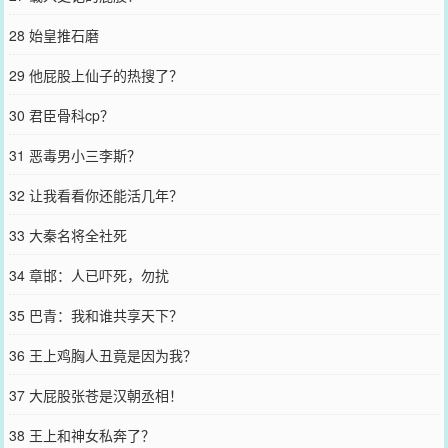
28 始皇推石磨
29 他屁股上仙子的热搜了？
30 君臣骨科cp？
31 恶毒男小三李斯？
32 让我看看你还能活几年？
33 大秦名将全社死
34 章邯：人已吓死，勿扰
35 巴青：我和谁共享天下？
36 王上鸡胸人丑竟是因为我？
37 大屁股张苍是汉朝丞相！
38 王上和神女私奔了？