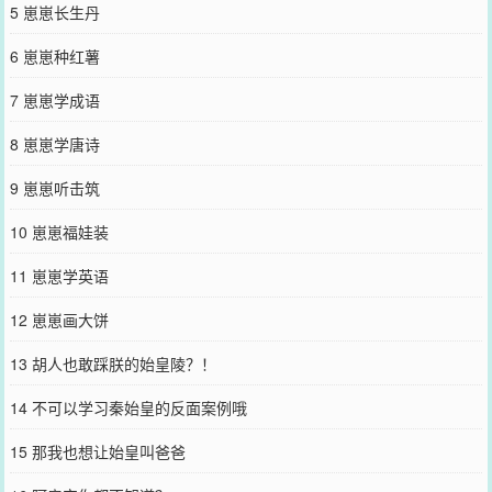
5 崽崽长生丹
6 崽崽种红薯
7 崽崽学成语
8 崽崽学唐诗
9 崽崽听击筑
10 崽崽福娃装
11 崽崽学英语
12 崽崽画大饼
13 胡人也敢踩朕的始皇陵？！
14 不可以学习秦始皇的反面案例哦
15 那我也想让始皇叫爸爸