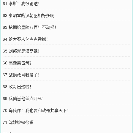
61 李斯：我恨剧透！
62 秦朝堂的汉朝丞相好多啊
63 挖掘始皇陵八百年不动摇！
64 给大秦人亿点点震撼！
65 刘邦就是汉高祖！
66 高渐离击筑？
67 战损政哥我爱了！
68 政哥出巡啦！
69 兵仙崽他差点吓死！
70 乌氏倮：我也要和政哥共享天下！
71 沈妙妙vs徐福