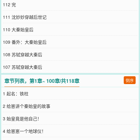
美。】【咦，我究竟要不要告诉陛下他吃的丹药全是重金属，煮饭的
112 完
大鼎会中毒，用的杯具全有毒！哎，怪不得陛下死的那么早，悲剧
啊！】秦始皇：瞳孔地震！！！沈妙妙吐槽着吐槽着，忽然发现自己
111 沈妙妙穿越后世记
不知什么时候成为大秦公认的神女了？而她那英明神武的老祖宗陛
下，居然点亮世界地图了？？？*全秦宫都能听到我的弹幕和心声只有
110 大秦始皇后
我不知道**惊！满朝都在陪着我演戏，就为了一个红薯？*文案一已写
完，吃瓜心声核心梗已经写到啦！第25章开始哦~不用养肥啦么么哒
109 番外：大秦始皇后
喜欢养始皇崽的可以从第一章开始看，只喜欢文案二吃瓜听心声的话
可以直接进25章最新章发红包~食用指南：1平行时空非正史，种田基
108 苏轼穿越大秦后
建轻松搞笑为主。2弹幕听和看同步（强行喂瓜~），女主会上朝，大
秦朝堂从此天天吃历史名人瓜和社死剧透，画风突变...所以女主成为
107 苏轼穿越大秦后
大秦满朝文武的团宠神女万人迷~女主也会有自己的事业哒！30日入v
前三天v章评论区全部发红包哦~作者专栏同类完结文可入哦么么哒
章节列表，第1章~ 100章/共118章
倒序
《我给历史名人送外卖（美食经营）》《我在大秦卖火锅（红包
群）》《全家流放到海南（美食）》
1 起名：铁柱
您要是觉得《
我被读心后始皇统一全球了？
》还不错的话请不要忘记
向您QQ群和微博微信里的朋友推荐哦！
2 给崽讲个秦始皇的故事
3 始皇竟是他自己！
4 给崽崽一个地球仪！