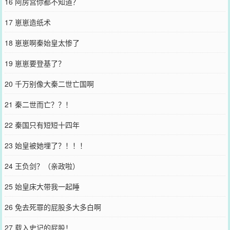
16 阿房宫你都不知道？
17 崽崽造纸术
18 崽崽啊秦始皇太惨了
19 崽崽要登基了？
20 千万别像大秦二世亡国啊
21 秦二世而亡？？！
22 秦国只有短短十四年
23 始皇被她埋了？！！！
24 王负剑？（亲政啦）
25 始皇床大带我一起睡
26 免去死罪的屁股多大多白啊
27 载入史记的屁股！