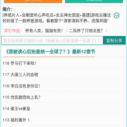
简介：
[养纸片人+全朝堂听心声吃瓜+女主神女团宠+基建]游戏主播沈
妙妙接了一款养崽游戏。看着那个“渣爹渣妈不养、流落异国”
的小可怜，顿时心生怜爱——给崽崽投喂：红薯*10，崽崽么么哒~六
其它作品：
养育人类，猫猫有责！
/
二凤养了只祖龙崽？
/
岁的赵国质子嬴政，看着突然出现的红薯和波浪音，陷入沉默。请给
崽崽取名：铁柱嬴政：？？？教育要从娃娃抓起，于是沈妙妙对纸片
复制分享
崽崽讲：“崽崽，童年不幸不要紧，妈妈今天跟你讲一个秦始皇嬴政如
何干翻仲父一统六合，最后成为千古一帝的励志故事。”嬴政：！！！
《我被读心后始皇统一全球了？》最新12章节
养的崽崽长大了！沈妙妙功成身退，卸载APP。冠礼当日，少帝秦王
政下诏：若神女垂怜下凡，愿建神女宫，奉天下养。*沈妙妙养崽结
118 罗马打下来啦！
束，结果一朝穿成幼年欺负过嬴政的赵国公主，现送来秦国和亲。沈
妙妙：！！！好在直播间还在，出不去冷宫的沈妙妙躺平刷弹幕苟日
117 大唐三人的会晤
子。此时，嬴政忽然发现全朝堂都听到了冷宫传来的一连串心声（弹
幕）：【人生自古谁无死，但求临幸秦始皇！】【姐妹，嬴政床大带
116 李白没有身份证！
我一个！】【姐妹们，主播我要怎样才能完成渣了始皇的任务啊？拿
不到红薯我怎么证明我是穿越的啊！】嬴政：...满朝文武：吃瓜ing很
115 世民跪而吮上乳？
快，沈妙妙莫名其妙被早四点拎起来听人上朝议事。（哈欠哈欠）神
游天际：【这就是被腰斩的李斯啊，这就是指鹿为马的赵高啊！这就
114 秦王vs秦皇
是陛下的真爱早死的韩非啊！呦，这就是史记因臀部又大又白而免于
一死的张仓！】满朝文武：吃瓜吃到自己身上，痛苦面具ing【秦朝太
113 福利番外 1
落后了，回宫后搞个铁锅炒菜，火锅土豆粉，再发明个卫生纸，完