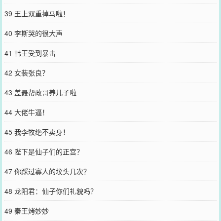
39 王上双重掉马啦！
40 李斯哭的很大声
41 韩王受到暴击
42 女装张良？
43 盖聂帮政哥养儿子啦
44 大佬牛逼！
45 我李牧绝不卖身！
46 陛下是仙子们的正宫？
47 你踩过寡人的坟头几次？
48 龙阳君：仙子你们礼貌吗？
49 秦王烤妙妙