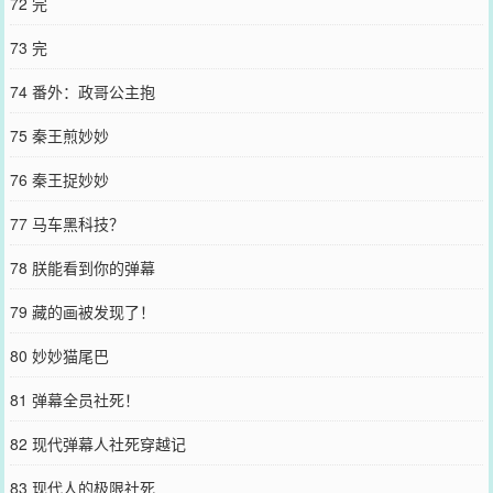
72 完
73 完
74 番外：政哥公主抱
75 秦王煎妙妙
76 秦王捉妙妙
77 马车黑科技？
78 朕能看到你的弹幕
79 藏的画被发现了！
80 妙妙猫尾巴
81 弹幕全员社死！
82 现代弹幕人社死穿越记
83 现代人的极限社死