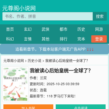
元尊阁小说网
搜索
首页
玄幻
武侠
都市
历史
网游
科幻
言情
其他
排行
完本
登录
追看新章节，下载本站客户端无广告APP
↓↓↓
元尊阁小说网
>
历史小说
> 我被读心后始皇统一全球了？
我被读心后始皇统一全球了？
作者：
兰双
更新时间：2025-10-25 03:39:59
状态：连载
最新章节：
118 罗马打下来啦！
加入书架
点击阅读