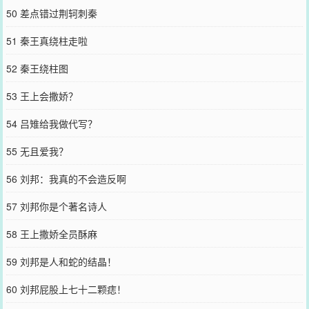
50 差点错过荆轲刺秦
51 秦王真绕柱走啦
52 秦王绕柱图
53 王上会撒娇？
54 吕雉给我做代写？
55 无且爱我？
56 刘邦：我真的不会造反啊
57 刘邦你是个著名诗人
58 王上撒娇全员酥麻
59 刘邦是人和蛇的结晶！
60 刘邦屁股上七十二颗痣！