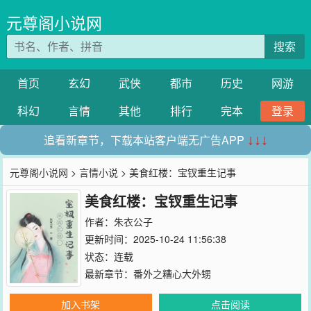
元尊阁小说网
搜索
首页
玄幻
武侠
都市
历史
网游
科幻
言情
其他
排行
完本
登录
追看新章节，下载本站客户端无广告APP
↓↓↓
元尊阁小说网
>
言情小说
> 美食红楼：宝钗重生记事
美食红楼：宝钗重生记事
作者：
朱衣公子
更新时间：2025-10-24 11:56:38
状态：连载
最新章节：
番外之糟心大外甥
加入书架
点击阅读