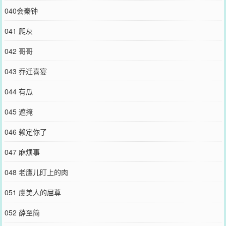
040会秦钟
041 爬灰
042 哥哥
043 乔迁喜宴
044 有瓜
045 遮掩
046 赖定你了
047 麻烦事
048 老鹰儿盯上的肉
051 虞美人的屈尊
052 薛至简