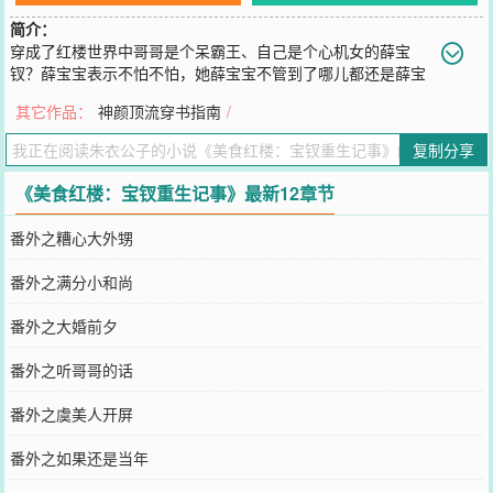
简介：
穿成了红楼世界中哥哥是个呆霸王、自己是个心机女的薛宝
钗？薛宝宝表示不怕不怕，她薛宝宝不管到了哪儿都还是薛宝
宝，在红楼世界也照样能手提美食走出自己的人生路，过上在别人眼
其它作品：
神颜顶流穿书指南
/
中躺赢，在自己眼中躺平、顺便挽救红楼美人儿们的小日子。红楼美
食文，有空间，有美人，欢迎来戳！
复制分享
您要是觉得《
美食红楼：宝钗重生记事
》还不错的话请不要忘记向您
QQ群和微博微信里的朋友推荐哦！
《美食红楼：宝钗重生记事》最新12章节
番外之糟心大外甥
番外之满分小和尚
番外之大婚前夕
番外之听哥哥的话
番外之虞美人开屏
番外之如果还是当年