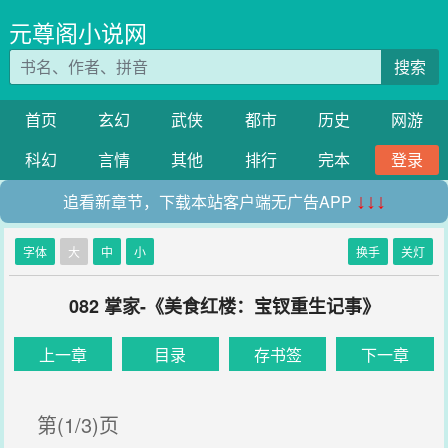
元尊阁小说网
搜索
首页
玄幻
武侠
都市
历史
网游
科幻
言情
其他
排行
完本
登录
追看新章节，下载本站客户端无广告APP
↓↓↓
字体
大
中
小
换手
关灯
082 掌家-《美食红楼：宝钗重生记事》
上一章
目录
存书签
下一章
第(1/3)页