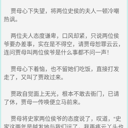
贾母心下失望，将两位史侯的夫人一顿冷嘲
热讽。
两位夫人态度谦卑，口风却紧，只说两位侯
爷要办差事，实在是不得空，请贾母恕罪云云，
连问贾母叫两位侯爷是什么事都不问一声！
贾母心下着恼，也不留她们吃饭，直接打发
走了，又叫了贾政过来。
贾政自觉面上无光，根本不敢去衙门，已请
了休，贾母一传唤便立马前来。
贾母将史家两位侯爷的态度说了，叹道，“史
家这两年是越发地与我们远了，我再疼云丫头也