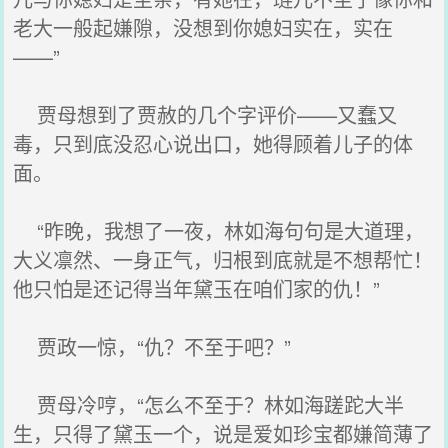
老大一般起嫌隙，没想到你媳妇实在，实在
——”
贾母想到了贾赦的几个字评价——又蠢又
毒，只到底没忍心说出口，她得顾着儿子的体
面。
“昨晚，我想了一夜，林如海句句是大道理，
大义凛然、一身正气，归根到底就是不想帮忙！
他只怕是还记得当年黛玉在咱们家的仇！”
贾政一惊，“仇？不至于吧？”
贾母冷哼，“怎么不至于？林如海蹉跎大半
生，只得了黛玉一个，说是爱如珍宝都嫌简薄了