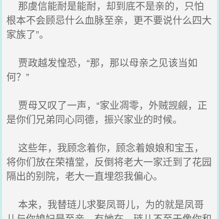
那虞信能耐是能耐，却到底不是亲的，只怕
根本不会顾忌什么血脉至亲，更不要说什么四大
家族了”。
贾政越发惶恐，“那，那以母亲之见该当如
何？”
贾母又叹了一声，“家业凋零，外贼觊觎，正
是你们兄弟同心同德，振兴家业的时候。
这些年，我顾念着你，顾念着娘娘和宝玉，
将你们放在荣禧堂，反倒将老大一家迁到了花园
隔出的别院，老大一直埋怨我偏心。
本来，我替琏儿求娶凤哥儿，为的就是凤哥
儿与你媳妇是至亲，有她在，琏儿不至于像你和