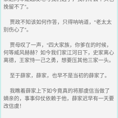
挽留不了”。
贾政不知该如何作答，只得呐呐道，“老太太
别伤心了”。
贾母叹了一声，“四大家族，你爹在的时候，
何等威风赫赫？如今我们家江河日下，史家离心
离德，王家恃一己之勇，想要压其他三家一头。
至于薛家，薛家，也早不是当初的薛家了。
我瞧着薛家上下如今竟真的将那虞信当做了
嫡亲的，事事仰仗依赖于他，薛家迟早有一天要
改信虞！