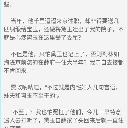
些。
当年，他千里迢迢来京述职，却非得要送几
匹绸缎给宝玉，还硬将黛玉迁出了我的院子，不
就是心疼黛玉在这里受了委屈？
不但是他，只怕黛玉也记上了，否则到林如
海进京前怎的在薛府一住大半年？我亲自去接都
不肯回来！”
贾政呐呐道，“不过就是内宅妇人几句言语，
妹夫和黛玉不至于的”。
“不至于？我也怕冤枉了他们，今儿一早特意
遣人去打听了，黛玉自薛家丫头回来后就一直住