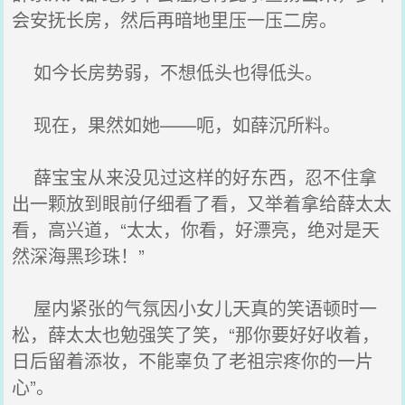
会安抚长房，然后再暗地里压一压二房。
如今长房势弱，不想低头也得低头。
现在，果然如她——呃，如薛沉所料。
薛宝宝从来没见过这样的好东西，忍不住拿
出一颗放到眼前仔细看了看，又举着拿给薛太太
看，高兴道，“太太，你看，好漂亮，绝对是天
然深海黑珍珠！”
屋内紧张的气氛因小女儿天真的笑语顿时一
松，薛太太也勉强笑了笑，“那你要好好收着，
日后留着添妆，不能辜负了老祖宗疼你的一片
心”。