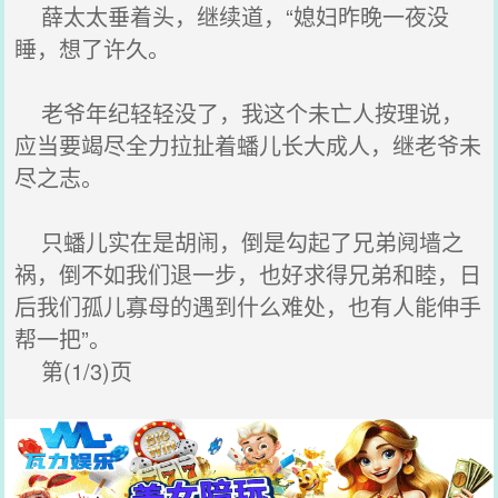
薛太太垂着头，继续道，“媳妇昨晚一夜没
睡，想了许久。
老爷年纪轻轻没了，我这个未亡人按理说，
应当要竭尽全力拉扯着蟠儿长大成人，继老爷未
尽之志。
只蟠儿实在是胡闹，倒是勾起了兄弟阋墙之
祸，倒不如我们退一步，也好求得兄弟和睦，日
后我们孤儿寡母的遇到什么难处，也有人能伸手
帮一把”。
第(1/3)页