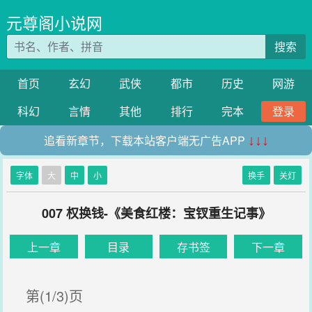
元尊阁小说网
搜索
首页
玄幻
武侠
都市
历史
网游
科幻
言情
其他
排行
完本
登录
追看新章节，下载本站客户端无广告APP
↓↓↓
字体
大
中
小
换手
关灯
007 权换钱-《美食红楼：宝钗重生记事》
上一章
目录
存书签
下一章
第(1/3)页