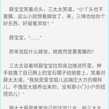
薛宝宝笑着点头，三太太笑道，“小丫头也不
害臊，这么小就想着嫁妆了，来，三婶也给你个
好东西，好留着添妆！”
薛宝宝，“……”
原来说起什么嫁妆，她竟然是要害臊的！
三太太说着将薛宝宝拉到身边搂进怀里，伸
手就撸了自己腕上的宝石镯子给她套上，笑着对
薛太太道，“我就是爱宝姐儿这端庄大方的模样
儿，不愧是大嫂养出来的，没有那小门小户的扭
捏劲儿！”
薛太太最是疼爱自己的这双儿女，听三太太