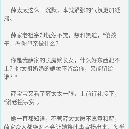
薛太太这么一沉默，本就紧张的气氛更加凝
滞。
薛家老祖宗却恍然不觉，慈和笑道，“傻孩
子，看你母亲做什么？
你是我薛家的长房嫡长女，什么好东西配不
上？你太祖奶奶的嫁妆不留给你，又能留给
谁？”
薛宝宝又看了薛太太一眼，上前行礼接下，
“谢老祖宗赏”。
她一直都知道，不管薛太太愿不愿意和解，
薛家众人都绝对不会让她将此事宣扬出来，多半