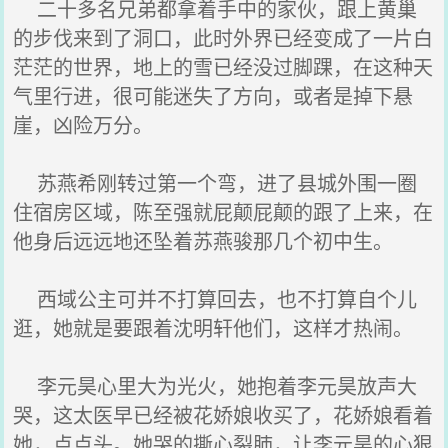
二十多名兄弟都拿着手中的家伙，跟上黄巢
的步伐来到了洞口，此时外界已经变成了一片白
茫茫的世界，地上的雪已经没过脚踝，在这种天
气里行进，很可能迷失了方向，或者是掉下悬
崖，凶险万分。
苏燕希刚转过第一个弯，进了县城外围一圈
住宿房区域，陈至强就屁颠屁颠的跟了上来，在
他身后远远地还坠着苏燕骏那几个初中生。
西域公主可并不打算回去，也不打算自个儿
逛，她就是要跟着沈明轩他们，这样才热闹。
李元昊心里大为光火，她抱着李元昊放声大
哭，这太医早已经被花娇娘收买了，花娇娘看着
她，点点头。她哭的撕心裂肺，让李元昊的心狠