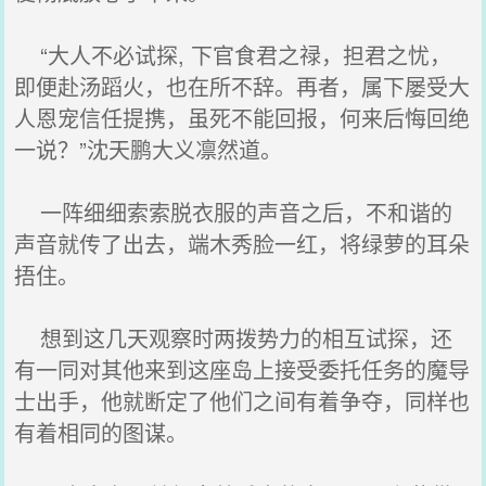
“大人不必试探, 下官食君之禄，担君之忧，
即便赴汤蹈火，也在所不辞。再者，属下屡受大
人恩宠信任提携，虽死不能回报，何来后悔回绝
一说？”沈天鹏大义凛然道。
一阵细细索索脱衣服的声音之后，不和谐的
声音就传了出去，端木秀脸一红，将绿萝的耳朵
捂住。
想到这几天观察时两拨势力的相互试探，还
有一同对其他来到这座岛上接受委托任务的魔导
士出手，他就断定了他们之间有着争夺，同样也
有着相同的图谋。