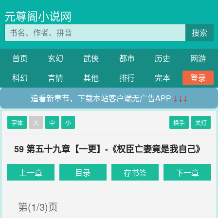
元尊阁小说网
搜索
首页
玄幻
武侠
都市
历史
网游
科幻
言情
其他
排行
完本
登录
追看新章节，下载本站客户端无广告APP
↓↓↓
字体
大
中
小
换手
关灯
59 第五十九章【一更】-《权臣亡妻竟是我自己》
上一章
目录
存书签
下一章
第(1/3)页